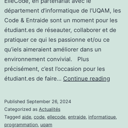
ElleCode, en partenariat avec le
département d’informatique de l’UQAM, les
Code & Entraide sont un moment pour les
étudiant.es de réseauter, collaborer et de
pratiquer ce qui les passionne et/ou ce
qu’iels aimeraient améliorer dans un
environnement convivial. Plus
précisément, c’est l’occasion pour les
Code
étudiant.es de faire…
Continue reading
&
Entrai
Published
September 26, 2024
Categorized as
Actualités
Tagged
aide
,
code
,
ellecode
,
entraide
,
informatique
,
programmation
,
uqam