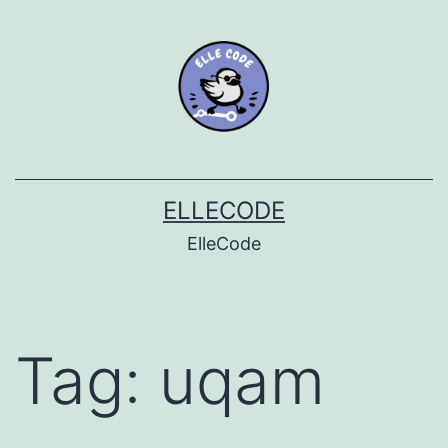
Skip
to
content
ELLECODE
ElleCode
Tag:
uqam