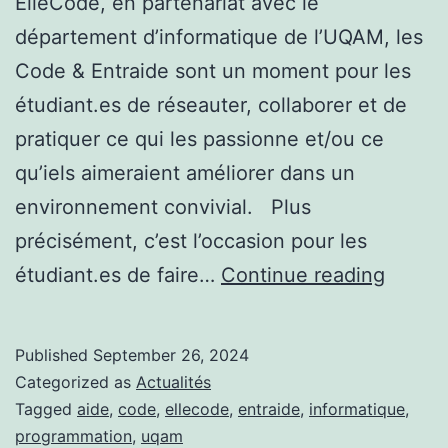
ElleCode, en partenariat avec le
département d’informatique de l’UQAM, les
Code & Entraide sont un moment pour les
étudiant.es de réseauter, collaborer et de
pratiquer ce qui les passionne et/ou ce
qu’iels aimeraient améliorer dans un
environnement convivial. Plus
précisément, c’est l’occasion pour les
Code
étudiant.es de faire…
Continue reading
&
Entrai
Published
September 26, 2024
Categorized as
Actualités
Tagged
aide
,
code
,
ellecode
,
entraide
,
informatique
,
programmation
,
uqam