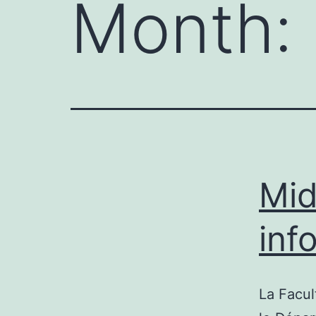
Month:
Mid
inf
La Facul