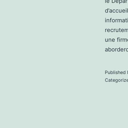
le Dépar
d’accuei
informat
recrutem
une firm
abordero
Published
Categoriz